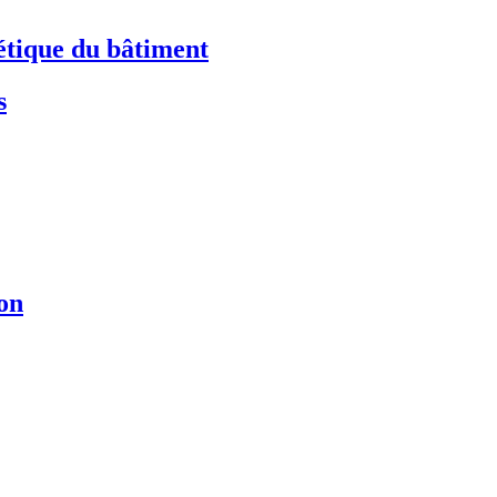
étique du bâtiment
s
ion